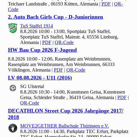
Teichaer Landstraße , 06193 Kütten, Alemania
|
PDF
|
QR-
Code
2. Auto Bach Girls Cup - D-Juniorinnen
Tu
S Staffel
1914
8.8.2026 10:00 - 13:00, Sportplatz Tu
S Staffel,
Sportplatz TuS Staffel, Mainstr. 4, 65556 Limburg,
Alemania
|
PDF
|
QR-Code
HW Bau Cup
2026 F-Jugend
8.8.2026 10:00 - 12:00, Rasenplatz am Weinbrunnen,
Rasenplatz am Weinbrunnen, Am Weinbrunnen, 66333
Völklingen, Alemania
|
PDF
|
QR-Code
LV
08.
08.
2026 - U
11 (
2016)
SG Ulstertal
8.8.2026 10:30 - 14:00, Kunstrasen Geisa, Kunstrasen
Geisa, Schleider Straße , 36419 Geisa, Alemania
|
PDF
|
QR-Code
DECATHLON Street Cup
2026 Jahrgänge
2017/
2018
MOVE
2
GETHER Ballschule Thüringen e.V.
8.8.2026 11:00 - 14:30, Parkplatz TEC Erfurt, Parkplatz
TEC Erfurt, Hermsdorfer Str. 2A, 99099 Erfurt,