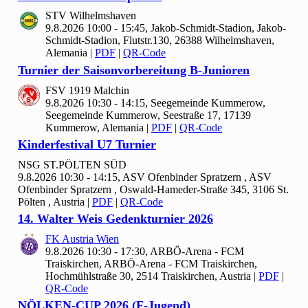
STV Wilhelmshaven
9.8.2026 10:00 - 15:45, Jakob-Schmidt-Stadion, Jakob-
Schmidt-Stadion, Flutstr.130, 26388 Wilhelmshaven,
Alemania
|
PDF
|
QR-Code
Turnier der Saisonvorbereitung B-Junioren
FSV
1919 Malchin
9.8.2026 10:30 - 14:15, Seegemeinde Kummerow,
Seegemeinde Kummerow, Seestraße 17, 17139
Kummerow, Alemania
|
PDF
|
QR-Code
Kinderfestival U
7 Turnier
NSG ST.PÖLTEN SÜD
9.8.2026 10:30 - 14:15, ASV Ofenbinder Spratzern , ASV
Ofenbinder Spratzern , Oswald-Hameder-Straße 345, 3106 St.
Pölten , Austria
|
PDF
|
QR-Code
14. Walter Weis Gedenkturnier
2026
FK Austria Wien
9.8.2026 10:30 - 17:30, ARBÖ-Arena - FCM
Traiskirchen, ARBÖ-Arena - FCM Traiskirchen,
Hochmühlstraße 30, 2514 Traiskirchen, Austria
|
PDF
|
QR-Code
NÖLKEN-CUP
2026 (F-Jugend)