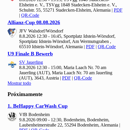
Elsheim e. V., TSVgg 1848 Stadecken-Elsheim e. V.,
Schulstr. 55, 55271 Stadecken-Elsheim, Alemania
|
PDF
|
QR-Code
Allianz-Cup
08.
08.
2026
JFV Walsdorf/Wörsdorf
8.8.2026 12:30 - 16:45, Sportplatz Idstein-Wörsdorf,
Sportplatz Idstein-Wörsdorf, Am Wermutsgraben ,
65510 Idstein-Wörsdorf, Alemania
|
PDF
|
QR-Code
U9 Finale B Bewerb
SV Jauerling
8.8.2026 12:30 - 15:00, Maria Laach Nr.
70 am
Jauerling (AUT), Maria Laach Nr. 70 am Jauerling
(AUT), 3643, Austria
|
PDF
|
QR-Code
Mostrar todo
Próximamente
1. Be
Happy Car
Wash Cup
Vf
B Bodenheim
9.8.2026 09:00 - 12:30, Bodenheim, Bodenheim,
Laubenheimerstraße 22, 55294 Bodenheim, Alemania
|