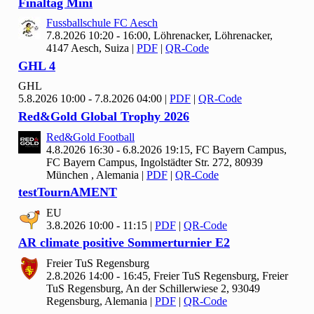
Finaltag Mini
Fussballschule FC Aesch
7.8.2026 10:20 - 16:00, Löhrenacker, Löhrenacker,
4147 Aesch, Suiza
|
PDF
|
QR-Code
GHL
4
GHL
5.8.2026 10:00 - 7.8.2026 04:00
|
PDF
|
QR-Code
Red&Gold Global Trophy
2026
Red&Gold Football
4.8.2026 16:30 - 6.8.2026 19:15, FC Bayern Campus,
FC Bayern Campus, Ingolstädter Str. 272, 80939
München , Alemania
|
PDF
|
QR-Code
test
Tourn
AMENT
EU
3.8.2026 10:00 - 11:15
|
PDF
|
QR-Code
AR climate positive Sommerturnier E
2
Freier Tu
S Regensburg
2.8.2026 14:00 - 16:45, Freier Tu
S Regensburg, Freier
TuS Regensburg, An der Schillerwiese 2, 93049
Regensburg, Alemania
|
PDF
|
QR-Code