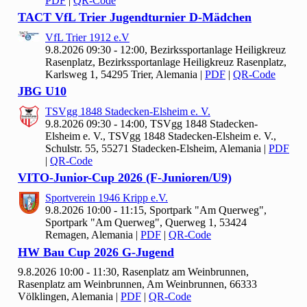
PDF
|
QR-Code
TACT Vf
L Trier Jugendturnier D-Mädchen
Vf
L Trier
1912 e.V
9.8.2026 09:30 - 12:00, Bezirkssportanlage Heiligkreuz
Rasenplatz, Bezirkssportanlage Heiligkreuz Rasenplatz,
Karlsweg 1, 54295 Trier, Alemania
|
PDF
|
QR-Code
JBG U
10
TSVgg
1848 Stadecken-Elsheim e. V.
9.8.2026 09:30 - 14:00, TSVgg
1848 Stadecken-
Elsheim e. V., TSVgg 1848 Stadecken-Elsheim e. V.,
Schulstr. 55, 55271 Stadecken-Elsheim, Alemania
|
PDF
|
QR-Code
VITO-Junior-Cup
2026 (F-Junioren/U
9)
Sportverein
1946 Kripp e.V.
9.8.2026 10:00 - 11:15, Sportpark "Am Querweg",
Sportpark "Am Querweg", Querweg 1, 53424
Remagen, Alemania
|
PDF
|
QR-Code
HW Bau Cup
2026 G-Jugend
9.8.2026 10:00 - 11:30, Rasenplatz am Weinbrunnen,
Rasenplatz am Weinbrunnen, Am Weinbrunnen, 66333
Völklingen, Alemania
|
PDF
|
QR-Code