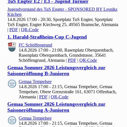
Tu
S Engter E
2 / E
3 - Jugend Turnier
Jugendvorstand des Tu
S Engter - SPONSORED BY Lesniks
Küchen
14.8.2026 17:00 - 20:30, Sportplatz Tu
S Engter, Sportplatz
TuS Engter, Engter Kirchweg 25, 49565 Bramsche, Alemania
|
PDF
|
QR-Code
1. Harald-Straßheim-Cup C-Jugend
FC Schöffengrund
14.8.2026 17:00 - 21:00, Rasenplatz Oberquembach,
Rasenplatz Oberquembach, Grundstrasse, 35641
Schöffengrund, Alemania
|
PDF
|
QR-Code
Gemaa Sommer
2026 Leistungsvergleich zur
Saisoneröffnung B-Junioren
Gemaa Tempelsee
14.8.2026 17:00 - 21:15, Gemaa Tempelsee, Gemaa
Tempelsee, Obere Grenzstraße 161, 63071 Offenbach,
Alemania
|
PDF
|
QR-Code
Gemaa Sommer
2026 Leistungsvergleich zur
Saisoneröffnung A-Junioren
Gemaa Tempelsee
14.8.2026 17:00 - 21:15, Gemaa Tempelsee, Gemaa