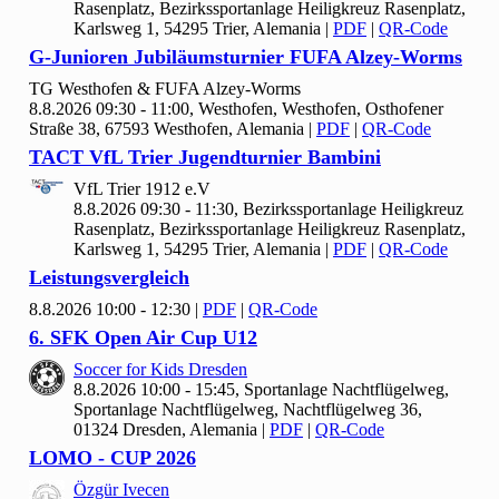
Rasenplatz, Bezirkssportanlage Heiligkreuz Rasenplatz,
Karlsweg 1, 54295 Trier, Alemania
|
PDF
|
QR-Code
G-Junioren Jubiläumsturnier FUFA Alzey-Worms
TG Westhofen & FUFA Alzey-Worms
8.8.2026 09:30 - 11:00, Westhofen, Westhofen, Osthofener
Straße 38, 67593 Westhofen, Alemania
|
PDF
|
QR-Code
TACT Vf
L Trier Jugendturnier Bambini
Vf
L Trier
1912 e.V
8.8.2026 09:30 - 11:30, Bezirkssportanlage Heiligkreuz
Rasenplatz, Bezirkssportanlage Heiligkreuz Rasenplatz,
Karlsweg 1, 54295 Trier, Alemania
|
PDF
|
QR-Code
Leistungsvergleich
8.8.2026 10:00 - 12:30
|
PDF
|
QR-Code
6. SFK Open Air Cup U
12
Soccer for Kids Dresden
8.8.2026 10:00 - 15:45, Sportanlage Nachtflügelweg,
Sportanlage Nachtflügelweg, Nachtflügelweg 36,
01324 Dresden, Alemania
|
PDF
|
QR-Code
LOMO - CUP
2026
Özgür Ivecen