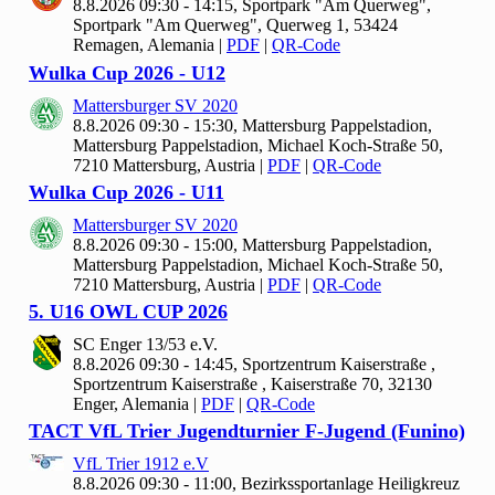
8.8.2026 09:30 - 14:15, Sportpark "Am Querweg",
Sportpark "Am Querweg", Querweg 1, 53424
Remagen, Alemania
|
PDF
|
QR-Code
Wulka Cup
2026 - U
12
Mattersburger SV
2020
8.8.2026 09:30 - 15:30, Mattersburg Pappelstadion,
Mattersburg Pappelstadion, Michael Koch-Straße 50,
7210 Mattersburg, Austria
|
PDF
|
QR-Code
Wulka Cup
2026 - U
11
Mattersburger SV
2020
8.8.2026 09:30 - 15:00, Mattersburg Pappelstadion,
Mattersburg Pappelstadion, Michael Koch-Straße 50,
7210 Mattersburg, Austria
|
PDF
|
QR-Code
5. U
16 OWL CUP
2026
SC Enger
13/
53 e.V.
8.8.2026 09:30 - 14:45, Sportzentrum Kaiserstraße ,
Sportzentrum Kaiserstraße , Kaiserstraße 70, 32130
Enger, Alemania
|
PDF
|
QR-Code
TACT Vf
L Trier Jugendturnier F-Jugend (Funino)
Vf
L Trier
1912 e.V
8.8.2026 09:30 - 11:00, Bezirkssportanlage Heiligkreuz