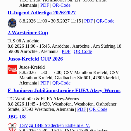
Alemania
|
PDF
|
QR-Code
D-Jugend Adlerliga
2026/
2027
8.8.2026 11:00 - 30.5.2027 11:15
|
PDF
|
QR-Code
2.Warsteiner Cup
Tu
S
06 Anröchte
8.8.2026 11:00 - 15:45, Anröchte , Anröchte , Am Südring 18,
59609 Anröchte , Alemania
|
PDF
|
QR-Code
Jusos-Krefeld CUP
2026
Jusos-Krefeld
8.8.2026 11:30 - 17:00, CSV Marathon Krefeld, CSV
Marathon Krefeld, Gladbacher Str 601, 47805 krefeld,
Alemania
|
PDF
|
QR-Code
F-Junioren Jubiläumsturnier FUFA Alzey-Worms
TG Westhofen & FUFA Alzey-Worms
8.8.2026 11:45 - 14:30, Westhofen, Westhofen, Osthofener
Straße, 67593 Westhofen, Alemania
|
PDF
|
QR-Code
JBG U
8
TSVgg
1848 Stadecken-Elsheim e. V.
8.8.2026 12:30 - 15:15, TSVgg
1848 Stadecken-