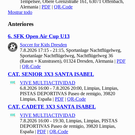
Tempelsee, Obere Grenzstraße 161, 63071 Offenbach,
Alemania
|
PDF
|
QR-Code
Mostrar todo
Anteriores
6. SFK Open Air Cup U
13
Soccer for Kids Dresden
7.8.2026 17:15 - 21:15, Sportanlage Nachtflügelweg,
Sportanlage Nachtflügelweg, Nachtflügelweg 36
(Rasen + Kunstrasen), 01324 Dresden, Alemania
|
PDF
|
QR-Code
CAT. SENIOR
3
X
3 SANTA ISABEL
VIVE MULTIACTIVIDAD
6.8.2026 16:00 - 7.8.2026 20:00, Limpias, Limpias,
PISTAS DEPORTIVAS Paseo de remigio, 39820
Limpias, España
|
PDF
|
QR-Code
CAT. CADETE
3
X
3 SANTA ISABEL
VIVE MULTIACTIVIDAD
7.8.2026 16:00 - 19:30, Limpias, Limpias, PISTAS
DEPORTIVAS Paseo de remigio, 39820 Limpias,
España
|
PDF
|
QR-Code