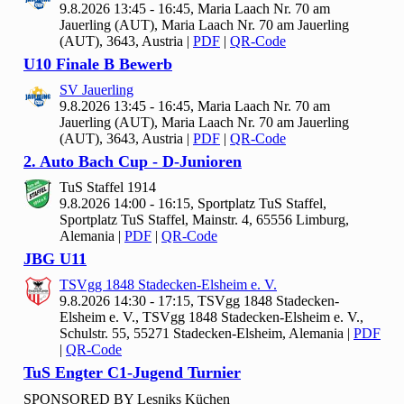
9.8.2026 13:45 - 16:45, Maria Laach Nr.
70 am
Jauerling (AUT), Maria Laach Nr. 70 am Jauerling
(AUT), 3643, Austria
|
PDF
|
QR-Code
U10 Finale B Bewerb
SV Jauerling
9.8.2026 13:45 - 16:45, Maria Laach Nr.
70 am
Jauerling (AUT), Maria Laach Nr. 70 am Jauerling
(AUT), 3643, Austria
|
PDF
|
QR-Code
2. Auto Bach Cup - D-Junioren
Tu
S Staffel
1914
9.8.2026 14:00 - 16:15, Sportplatz Tu
S Staffel,
Sportplatz TuS Staffel, Mainstr. 4, 65556 Limburg,
Alemania
|
PDF
|
QR-Code
JBG U
11
TSVgg
1848 Stadecken-Elsheim e. V.
9.8.2026 14:30 - 17:15, TSVgg
1848 Stadecken-
Elsheim e. V., TSVgg 1848 Stadecken-Elsheim e. V.,
Schulstr. 55, 55271 Stadecken-Elsheim, Alemania
|
PDF
|
QR-Code
Tu
S Engter C
1-Jugend Turnier
SPONSORED BY Lesniks Küchen