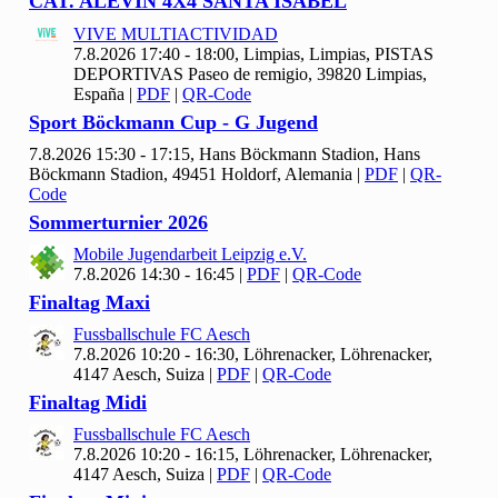
CAT. ALEVÍN
4
X
4 SANTA ISABEL
VIVE MULTIACTIVIDAD
7.8.2026 17:40 - 18:00, Limpias, Limpias, PISTAS
DEPORTIVAS Paseo de remigio, 39820 Limpias,
España
|
PDF
|
QR-Code
Sport Böckmann Cup - G Jugend
7.8.2026 15:30 - 17:15, Hans Böckmann Stadion, Hans
Böckmann Stadion, 49451 Holdorf, Alemania
|
PDF
|
QR-
Code
Sommerturnier
2026
Mobile Jugendarbeit Leipzig e.V.
7.8.2026 14:30 - 16:45
|
PDF
|
QR-Code
Finaltag Maxi
Fussballschule FC Aesch
7.8.2026 10:20 - 16:30, Löhrenacker, Löhrenacker,
4147 Aesch, Suiza
|
PDF
|
QR-Code
Finaltag Midi
Fussballschule FC Aesch
7.8.2026 10:20 - 16:15, Löhrenacker, Löhrenacker,
4147 Aesch, Suiza
|
PDF
|
QR-Code