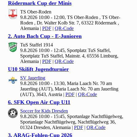
Rödermark Cup der Minis
TS Ober-Roden
9.8.2026 10:00 - 12:00, TS Ober-Roden , TS Ober-
Roden , Dr. Walter Kolb Str. 7, 63322 Rödermark ,
Alemania
|
PDF
|
QR-Code
2. Auto Bach Cup - E-Junioren
Tu
S Staffel
1914
9.8.2026 10:00 - 12:45, Sportplatz Tu
S Staffel,
Sportplatz TuS Staffel, Mainstr. 4, 65556 Limburg,
Alemania
|
PDF
|
QR-Code
U10 Skilift Jugendturnier
SV Jauerling
9.8.2026 10:00 - 13:30, Maria Laach Nr.
70 am
Jauerling (AUT), Maria Laach Nr. 70 am Jauerling
(AUT), 3643, Austria
|
PDF
|
QR-Code
6. SFK Open Air Cup U
11
Soccer for Kids Dresden
9.8.2026 10:00 - 15:45, Sportanlage Nachtflügelweg,
Sportanlage Nachtflügelweg, Nachtflügelweg 36,
01324 Dresden, Alemania
|
PDF
|
QR-Code
3. ARAG-Fohlen-Cup
2026