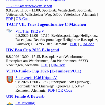
JSG St.Katharinen-Vettelschoß
9.8.2026 11:00 - 13:00, Sportplatz Vettelschoß, Sportplatz
Vettelschoß, Willscheider Weg, 53560 Vettelschoß, Alemania
|
PDF
|
QR-Code
TACT Vf
L Trier Jugendturnier C-Mädchen
Vf
L Trier
1912 e.V
9.8.2026 12:00 - 17:15, Bezirkssportanlage Heiligkreuz
Rasenplatz, Bezirkssportanlage Heiligkreuz Rasenplatz,
Karlsweg 1, 54295 Trier, Alemania
|
PDF
|
QR-Code
HW Bau Cup
2026 E-Jugend
9.8.2026 13:00 - 15:45, Rasenplatz am Weinbrunnen,
Rasenplatz am Weinbrunnen, Am Weinbrunnen, 66333
Völklingen, Alemania
|
PDF
|
QR-Code
VITO-Junior-Cup
2026 (E-Junioren/U
11)
Sportverein
1946 Kripp e.V.
9.8.2026 13:00 - 17:30, Sportpark "Am Querweg",
Sportpark "Am Querweg", Querweg 1, 53424
Remagen, Alemania
|
PDF
|
QR-Code
U10 Finale A Bewerb
SV Jauerling