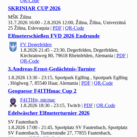
QR-Code
SKRINIAR CUP
2026
MŠK Žilina
31.7.2026 16:00 - 2.8.2026 12:00, Žilina, Žilina, Univerzitná
25 Žilina, Eslovaquia
|
PDF
|
QR-Code
Elfmeterschießen FVD
2026 Endrunde
FV Degerfelden
1.8.2026 21:45 - 23:30, Degerfelden, Degerfelden,
Kirchrainweg 80, 79618 Rheinfelden, Alemania
|
PDF
|
QR-Code
3.Andreas-Ernst-Gedächtnis-Turnier
1.8.2026 13:30 - 23:15, Sportpark Eglfing , Sportpark Eglfing
, Höglweg 7, 85540 Haar, Alemania
|
PDF
|
QR-Code
Geoguessr F
41
THmac Cup
2
F41
THtv, micmac
1.8.2026 18:30 - 23:15, Twitch
|
PDF
|
QR-Code
Edelwäscher Elfmeterturnier
2026
SV Fautenbach
1.8.2026 17:00 - 21:45, Sportplatz SV Fautenbach, Sportplatz
SV Fautenbach, Turnierstraße 27, 77855 Fautenbach,