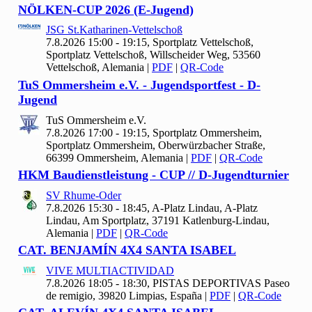
NÖLKEN-CUP
2026 (E-Jugend)
JSG St.Katharinen-Vettelschoß
7.8.2026 15:00 - 19:15, Sportplatz Vettelschoß,
Sportplatz Vettelschoß, Willscheider Weg, 53560
Vettelschoß, Alemania
|
PDF
|
QR-Code
Tu
S Ommersheim e.V. - Jugendsportfest - D-
Jugend
Tu
S Ommersheim e.V.
7.8.2026 17:00 - 19:15, Sportplatz Ommersheim,
Sportplatz Ommersheim, Oberwürzbacher Straße,
66399 Ommersheim, Alemania
|
PDF
|
QR-Code
HKM Baudienstleistung - CUP // D-Jugendturnier
SV Rhume-Oder
7.8.2026 15:30 - 18:45, A-Platz Lindau, A-Platz
Lindau, Am Sportplatz, 37191 Katlenburg-Lindau,
Alemania
|
PDF
|
QR-Code
CAT. BENJAMÍN
4
X
4 SANTA ISABEL
VIVE MULTIACTIVIDAD
7.8.2026 18:05 - 18:30, PISTAS DEPORTIVAS Paseo
de remigio, 39820 Limpias, España
|
PDF
|
QR-Code