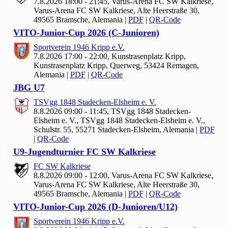
7.8.2026 18:00 - 21:45, Varus-Arena FC SW Kalkriese,
Varus-Arena FC SW Kalkriese, Alte Heerstraße 30,
49565 Bramsche, Alemania
|
PDF
|
QR-Code
VITO-Junior-Cup
2026 (C-Junioren)
Sportverein
1946 Kripp e.V.
7.8.2026 17:00 - 22:00, Kunstrasenplatz Kripp,
Kunstrasenplatz Kripp, Querweg, 53424 Remagen,
Alemania
|
PDF
|
QR-Code
JBG U
7
TSVgg
1848 Stadecken-Elsheim e. V.
8.8.2026 09:00 - 11:45, TSVgg
1848 Stadecken-
Elsheim e. V., TSVgg 1848 Stadecken-Elsheim e. V.,
Schulstr. 55, 55271 Stadecken-Elsheim, Alemania
|
PDF
|
QR-Code
U9-Jugendturnier FC SW Kalkriese
FC SW Kalkriese
8.8.2026 09:00 - 12:00, Varus-Arena FC SW Kalkriese,
Varus-Arena FC SW Kalkriese, Alte Heerstraße 30,
49565 Bramsche, Alemania
|
PDF
|
QR-Code
VITO-Junior-Cup
2026 (D-Junioren/U
12)
Sportverein
1946 Kripp e.V.