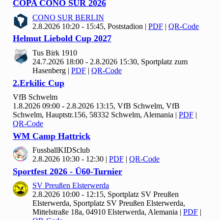
COPA CONO SUR
2026
CONO SUR BERLIN
2.8.2026 10:20 - 15:45, Poststadion
|
PDF
|
QR-Code
Helmut Liebold Cup
2027
Tus Birk
1910
24.7.2026 18:00 - 2.8.2026 15:30, Sportplatz zum
Hasenberg
|
PDF
|
QR-Code
2.Erkilic Cup
Vf
B Schwelm
1.8.2026 09:00 - 2.8.2026 13:15, Vf
B Schwelm, VfB
Schwelm, Hauptstr.156, 58332 Schwelm, Alemania
|
PDF
|
QR-Code
WM Camp Hattrick
Fussball
KIDSclub
2.8.2026 10:30 - 12:30
|
PDF
|
QR-Code
Sportfest
2026 - Ü
60-Turnier
SV Preußen Elsterwerda
2.8.2026 10:00 - 12:15, Sportplatz SV Preußen
Elsterwerda, Sportplatz SV Preußen Elsterwerda,
Mittelstraße 18a, 04910 Elsterwerda, Alemania
|
PDF
|